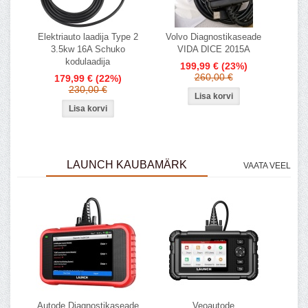
Elektriauto laadija Type 2
Volvo Diagnostikaseade
3.5kw 16A Schuko
VIDA DICE 2015A
kodulaadija
199,99 €
(23%)
260,00 €
179,99 €
(22%)
230,00 €
LAUNCH KAUBAMÄRK
VAATA VEEL
Autode Diagnostikaseade
Veoautode