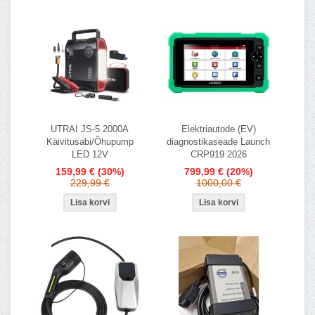
UTRAI JS-5 2000A
Elektriautode (EV)
Käivitusabi/Õhupump
diagnostikaseade Launch
LED 12V
CRP919 2026
159,99 €
(30%)
799,99 €
(20%)
229,99 €
1000,00 €