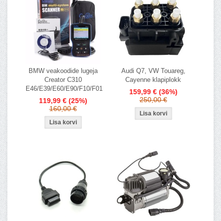
BMW veakoodide lugeja
Audi Q7, VW Touareg,
Creator C310
Cayenne klapiplokk
E46/E39/E60/E90/F10/F01
159,99 €
(36%)
250,00 €
119,99 €
(25%)
160,00 €