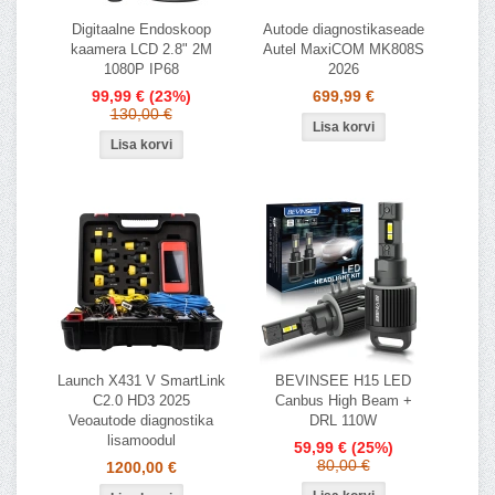
Digitaalne Endoskoop
Autode diagnostikaseade
kaamera LCD 2.8" 2M
Autel MaxiCOM MK808S
1080P IP68
2026
99,99 €
(23%)
699,99 €
130,00 €
Launch X431 V SmartLink
BEVINSEE H15 LED
C2.0 HD3 2025
Canbus High Beam +
Veoautode diagnostika
DRL 110W
lisamoodul
59,99 €
(25%)
80,00 €
1200,00 €