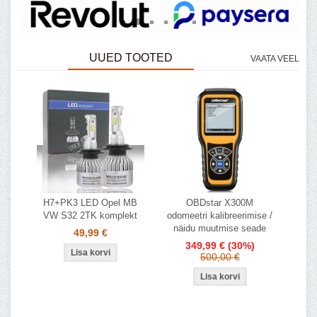
UUED TOOTED
VAATA VEEL
H7+PK3 LED Opel MB
OBDstar X300M
VW S32 2TK komplekt
odomeetri kalibreerimise /
näidu muutmise seade
49,99 €
349,99 €
(30%)
500,00 €