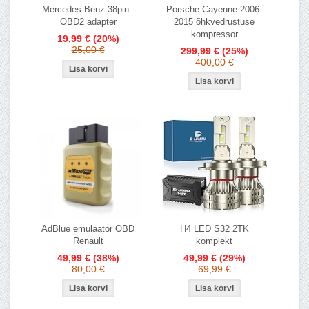
Mercedes-Benz 38pin -
Porsche Cayenne 2006-
OBD2 adapter
2015 õhkvedrustuse
kompressor
19,99 €
(20%)
25,00 €
299,99 €
(25%)
400,00 €
AdBlue emulaator OBD
H4 LED S32 2TK
Renault
komplekt
49,99 €
(38%)
49,99 €
(29%)
80,00 €
69,99 €