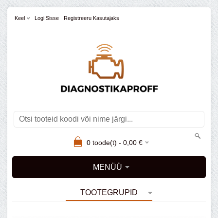
Keel
Logi Sisse
Registreeru Kasutajaks
0
toode(t) -
0,00
€
MENÜÜ
TOOTEGRUPID