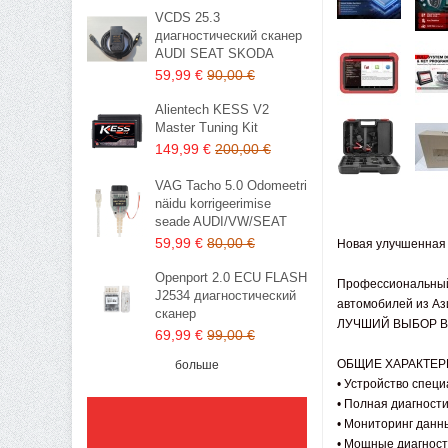
VCDS 25.3
диагностический сканер
AUDI SEAT SKODA
59,99 €
90,00 €
Alientech KESS V2
Master Tuning Kit
149,99 €
200,00 €
VAG Tacho 5.0 Odomeetri
näidu korrigeerimise
seade AUDI/VW/SEAT
59,99 €
80,00 €
Новая улучшенная 
Openport 2.0 ECU FLASH
Профессиональный 
J2534 диагностический
автомобилей из Аз
сканер
ЛУЧШИЙ ВЫБОР В
69,99 €
99,00 €
ОБЩИЕ ХАРАКТЕР
больше
• Устройство спец
• Полная диагности
• Мониторинг данн
• Мощные диагност