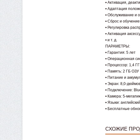
• Активация, деакт
• Адаптация полож
• Обслуживание и 
• Сброс и обучение
• Регулировка расп
• Активация аксесс
• и т. д.
ПАРАМЕТРЫ:
• Гарантия: 5 лет
• Операционная сис
• Процессор: 1,4 
• Память: 2 ГБ ОЗ
• Питание и аккуму
• Экран: 8,0-дюйм
• Подключение: Blue
• Камера: 5-мегапи
• Языки: английский
• Бесплатные обнов
СХОЖИЕ ПРО