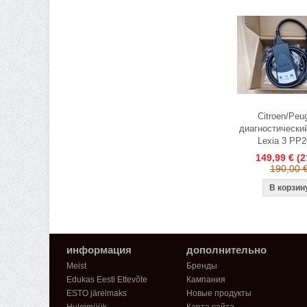
Citroen/Peu
диагностически
Lexia 3 PP
149,99 €
(
190,00 
информация
дополнительно
Meist
Бренды
Edukas Eesti Ettevõte
Кампания
ESTO järelmaks
Новые продукты