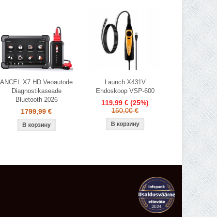
ANCEL X7 HD Veoautode
Launch X431V
Diagnostikaseade
Endoskoop VSP-600
Bluetooth 2026
119,99 €
(25%)
160,00 €
1799,99 €