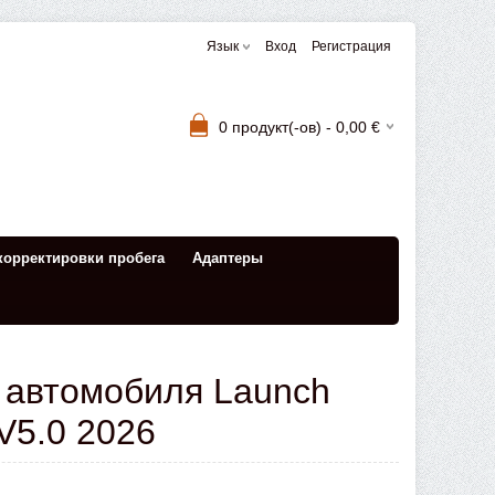
Язык
Вход
Регистрация
0
продукт(-ов) -
0,00
€
корректировки пробега
Aдаптеры
 автомобиля Launch
V5.0 2026