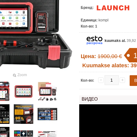
Бренд:
Единица:
kompl
Кол-во:
1
kuumaks al.
39,92
Цена:
1900,00 €
Kuumakse alates:
39
Zoom
Кол-во:
ВИДЕО