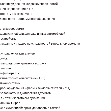
тывания/удаления кодов неисправностей
ция, кодирование и т. д.
тернету (включая Wi-Fi)
обновление программного обеспечения
о- и видеосъемки
еходники и кабели для различных автомобилей
 устройство
ати данных и кодов неисправностей в реальном времени
ка управления двигателем
сунок
темы кондиционирования воздуха
нсмиссии
го фильтра DPF
окачка тормозной системы (ABS)
ливной системы
трооборудования - фары, стеклоочистители и т. д.
езопасности и диагностика датчиков
ов и технического обслуживания
 в шинах Сброс
ные с иммобилайзером, добавление ключей