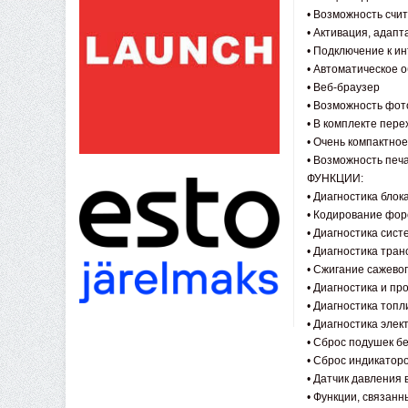
• Возможность счи
• Активация, адапта
• Подключение к ин
• Автоматическое 
• Веб-браузер
• Возможность фот
• В комплекте пер
• Очень компактное
• Возможность печ
ФУНКЦИИ:
• Диагностика бло
• Кодирование фор
• Диагностика сис
• Диагностика тра
• Сжигание сажево
• Диагностика и пр
• Диагностика топ
• Диагностика элек
• Сброс подушек б
• Сброс индикатор
• Датчик давления
• Функции, связан