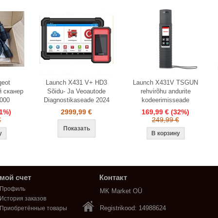
geot
Launch X431 V+ HD3
Launch X431V TSGUN
й сканер
Sõidu- Ja Veoautode
rehvirõhu andurite
2000
Diagnostikaseade 2024
kodeerimisseade
21%)
2999,99 €
169,99 €
(32%)
€
249,99 €
Показать
мой счет
Контакт
Профиль
MK Market OÜ
История заказов
Registrikood: 14988624
Приобретённые товары