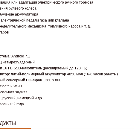
ивация или адаптация электрического ручного тормоза
ения рулевого колеса
обучение аккумулятора
 электрической педали газа или клапана
ределительного механизма, топливного насоса и т. д.
уаров
тема: Android 7.1
ГГц четырехъядерный
У и 16 ГБ SSD-накопитель (расширяемый до 128 ГБ)
лятор: литий-полимерный аккумулятор 4850 мАч (~6-8 часов работы)
овый сенсорный HD-экран 1280 x 800
tooth и Wi-Fi
ксельная задняя
, русский, немецкий и др.
ления: 2 года
ДУКТЫ